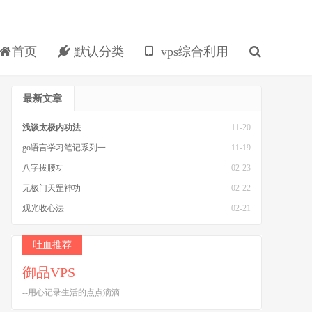
首页
默认分类
vps综合利用
最新文章
浅谈太极内功法
11-20
go语言学习笔记系列一
11-19
八字拔腰功
02-23
无极门天罡神功
02-22
观光收心法
02-21
参禅之法
02-21
吐血推荐
御品VPS
--用心记录生活的点点滴滴 .