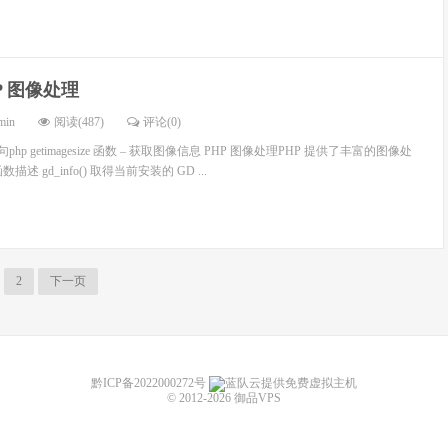
P 图像处理
min
阅读(487)
评论(0)
句php getimagesize 函数 – 获取图像信息 PHP 图像处理PHP 提供了丰富的图像处
 gd_info() 取得当前安装的 GD ...
2
下一页
黔ICP备2022000272号
蓝队云提供免费虚拟主机
© 2012-2026
御品VPS