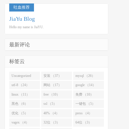
吐血推荐
JiaYu Blog
Hello my name is JiaYU.
最新评论
标签云
Uncategorized
安装 （37）
mysql （26）
（43）
utf-8 （24）
网站 （17）
google （14）
linux （11）
free （10）
免费 （10）
黑色 （6）
ssl （5）
一键包 （5）
优化 （5）
40% （4）
press （4）
vagex （4）
32位 （3）
64位 （3）