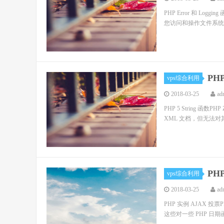
PHP Error 和 Logging
您访问和操作文件系统。安装
PH
vps综合利用
2018-03-25
ad
PHP 5 String 函数PH
XML 文档，但无法对
PHP
vps综合利用
2018-03-25
ad
PHP 实例 AJAX 投票
这些对一些 PHP 日期