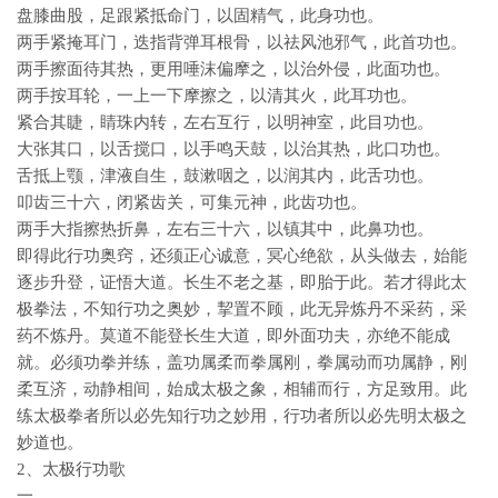
盘膝曲股，足跟紧抵命门，以固精气，此身功也。
两手紧掩耳门，迭指背弹耳根骨，以祛风池邪气，此首功也。
两手擦面待其热，更用唾沫偏摩之，以治外侵，此面功也。
两手按耳轮，一上一下摩擦之，以清其火，此耳功也。
紧合其睫，睛珠内转，左右互行，以明神室，此目功也。
大张其口，以舌搅口，以手鸣天鼓，以治其热，此口功也。
舌抵上颚，津液自生，鼓漱咽之，以润其内，此舌功也。
叩齿三十六，闭紧齿关，可集元神，此齿功也。
两手大指擦热折鼻，左右三十六，以镇其中，此鼻功也。
即得此行功奥窍，还须正心诚意，冥心绝欲，从头做去，始能
逐步升登，证悟大道。长生不老之基，即胎于此。若才得此太
极拳法，不知行功之奥妙，挈置不顾，此无异炼丹不采药，采
药不炼丹。莫道不能登长生大道，即外面功夫，亦绝不能成
就。必须功拳并练，盖功属柔而拳属刚，拳属动而功属静，刚
柔互济，动静相间，始成太极之象，相辅而行，方足致用。此
练太极拳者所以必先知行功之妙用，行功者所以必先明太极之
妙道也。
2、太极行功歌
一