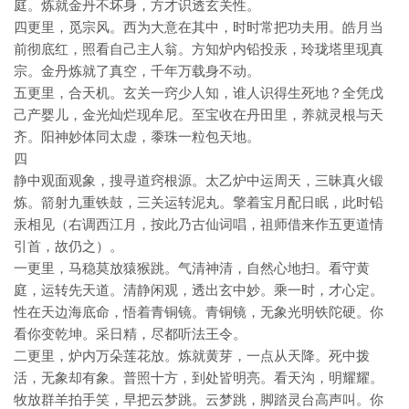
庭。炼就金丹不坏身，方才识透玄关性。
四更里，觅宗风。西为大意在其中，时时常把功夫用。皓月当
前彻底红，照看自己主人翁。方知炉内铅投汞，玲珑塔里现真
宗。金丹炼就了真空，千年万载身不动。
五更里，合天机。玄关一窍少人知，谁人识得生死地？全凭戊
己产婴儿，金光灿烂现牟尼。至宝收在丹田里，养就灵根与天
齐。阳神妙体同太虚，黍珠一粒包天地。
四
静中观面观象，搜寻道窍根源。太乙炉中运周天，三昧真火锻
炼。箭射九重铁鼓，三关运转泥丸。擎着宝月配日眠，此时铅
汞相见（右调西江月，按此乃古仙词唱，祖师借来作五更道情
引首，故仍之）。
一更里，马稳莫放猿猴跳。气清神清，自然心地扫。看守黄
庭，运转先天道。清静闲观，透出玄中妙。乘一时，才心定。
性在天边海底命，悟着青铜镜。青铜镜，无象光明铁陀硬。你
看你变乾坤。采日精，尽都听法王令。
二更里，炉内万朵莲花放。炼就黄芽，一点从天降。死中拨
活，无象却有象。普照十方，到处皆明亮。看天沟，明耀耀。
牧放群羊拍手笑，早把云梦跳。云梦跳，脚踏灵台高声叫。你