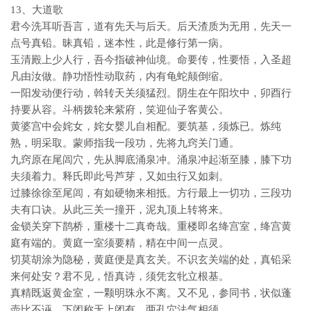
13、大道歌
君今洗耳听吾言，道有先天与后天。后天渣质为无用，先天一
点号真铅。昧真铅，迷本性，此是修行第一病。
玉清殿上少人行，吾今指破神仙境。命要传，性要悟，入圣超
凡由汝做。静功悟性动取药，内有龟蛇颠倒缩。
一阳发动便行动，斡转天关须猛烈。阴生在午阳坎中，卯酉行
持要从容。斗柄拨轮来紫府，笑迎仙子客黄公。
黄婆宫中会姹女，姹女婴儿自相配。要筑基，须炼已。炼纯
熟，明采取。蒙师指我一段功，先将九窍关门通。
九窍原在尾闾穴，先从脚底涌泉冲。涌泉冲起渐至膝，膝下功
夫须着力。释氏即此号芦芽，又如虫行又如刺。
过膝徐徐至尾闾，有如硬物来相抵。方行最上一切功，三段功
夫有口诀。从此三关一撞开，泥丸顶上转将来。
金锁关穿下鹊桥，重楼十二真奇哉。重楼即名绛宫室，绛宫黄
庭有端的。黄庭一室须要精，精在中间一点灵。
切莫胡涂为隐秘，黄庭便是真玄关。不识玄关端的处，真铅采
来何处安？君不见，悟真诗，须凭玄牝立根基。
真精既返黄金室，一颗明珠永不离。又不见，参同书，状似蓬
壶比不诬。下闭称无上闭有，两孔穴法气相须。