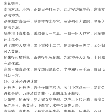
离紫微星。
南面对观北斗柄，正是日午打三更。西北安炉炼灵药，东南立
鼎法神功。
鼎炉相对真做手，慧剑挂在水晶宫。黄婆勾引为媒聘，灵龟入
炉深更深。
醍醐灌顶真橐龠，采取先天一气真。一息一纽天谷穴，河车搬
运上昆仑。
过了鹊桥入华池，降下重楼十二层。尾闾夹脊三关过，金公归
舍入黄庭。
铅来投汞猫捕鼠，汞去投铅兔见鹰。九转神丹入金鼎，十月胎
完造化成。
寒暑不知真造化，体变纯阳是真金。尘中积行三千满，白日飞
升朝玉京。
19、金液还丹破迷歌
还丹诀，还丹诀，吾今仔细与君说。劳门小本路三千，除此金
丹都是僻。万般渣质皆非小，真阴真阳正栽接。
阴阳交，铅汞接，婴儿姹女空中烈。龙虎上下转升腾，海底灵
龟弄星月。长黄芽，飞白雪，水中金露先天诀。
真黄婆，真橐龠，金丹就是长生药。先筑基，后进药，百日工