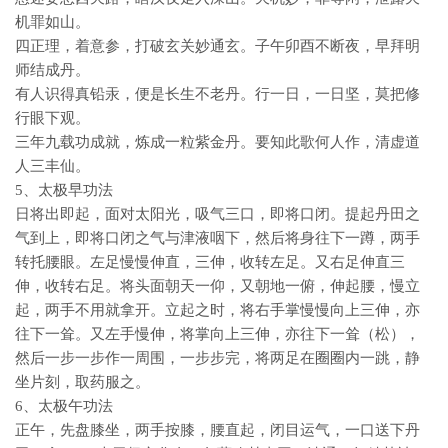
机罪如山。
四正理，着意参，打破玄关妙通玄。子午卯酉不断夜，早拜明
师结成丹。
有人识得真铅汞，便是长生不老丹。行一日，一日坚，莫把修
行眼下观。
三年九载功成就，炼成一粒紫金丹。要知此歌何人作，清虚道
人三丰仙。
5、太极早功法
日将出即起，面对太阳光，吸气三口，即将口闭。提起丹田之
气到上，即将口闭之气与津液咽下，然后将身往下一蹲，两手
转托腰眼。左足慢慢伸直，三伸，收转左足。又右足伸直三
伸，收转右足。将头面朝天一仰，又朝地一俯，伸起腰，慢立
起，两手不用就拿开。立起之时，将右手掌慢慢向上三伸，亦
往下一耸。又左手慢伸，将掌向上三伸，亦往下一耸（松），
然后一步一步作一周围，一步步完，将两足在圈圈内一跳，静
坐片刻，取药服之。
6、太极午功法
正午，先盘膝坐，两手按膝，腰直起，闭目运气，一口送下丹