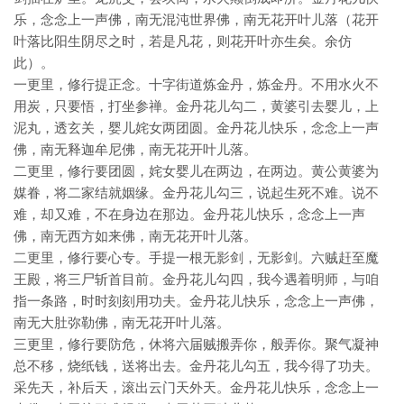
乐，念念上一声佛，南无混沌世界佛，南无花开叶儿落（花开
叶落比阳生阴尽之时，若是凡花，则花开叶亦生矣。余仿
此）。
一更里，修行提正念。十字街道炼金丹，炼金丹。不用水火不
用炭，只要悟，打坐参禅。金丹花儿勾二，黄婆引去婴儿，上
泥丸，透玄关，婴儿姹女两团圆。金丹花儿快乐，念念上一声
佛，南无释迦牟尼佛，南无花开叶儿落。
二更里，修行要团圆，姹女婴儿在两边，在两边。黄公黄婆为
媒眷，将二家结就姻缘。金丹花儿勾三，说起生死不难。说不
难，却又难，不在身边在那边。金丹花儿快乐，念念上一声
佛，南无西方如来佛，南无花开叶儿落。
二更里，修行要心专。手提一根无影剑，无影剑。六贼赶至魔
王殿，将三尸斩首目前。金丹花儿勾四，我今遇着明师，与咱
指一条路，时时刻刻用功夫。金丹花儿快乐，念念上一声佛，
南无大肚弥勒佛，南无花开叶儿落。
三更里，修行要防危，休将六届贼搬弄你，般弄你。聚气凝神
总不移，烧纸钱，送将出去。金丹花儿勾五，我今得了功夫。
采先天，补后天，滚出云门天外天。金丹花儿快乐，念念上一