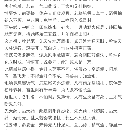
夫牢抱着。若追二气归黄道，三家相见仙胎结。
性要炼，命要接，休在人间虚岁月。若将铅汞归真土，添汞抽
铅永不灭。乌八两，兔半斤，二物同入戊己村。
两头武，中间文，四象擒来一处烹。十月功勤火候足，纯阳炼
就寿无穷。换鼎移胎三五载，九年面壁出阳神。
玄是祖，牝是宗，先天先地万般根。点开透地通天眼，斡转天
关斗逆行。窍要开，气自通，雷转斗柄声正轰。
海底云汲龙翻浪，泥丸风生虎啸声。若会阴阳颠倒法，乾坤造
化立时成。讲悟真，说参同，此理原来是一宗。
此药虽从房中得，金丹大药事不同。饶服杰，空炼精，闭尾
闾，望飞升，不得金丹总不成。鸟兽类，知全角。
龟纳鼻息能调气，鹿运尾闾亦炼精。又有鹤胎常稳抱，夜伴云
松静养神。畜生到有千年寿，为人反不悟长生。
遍世人，贪利名，不怕阎罗鬼簿情。人有生灭畜有死，三才气
断鬼为邻。
先天药，后天药，此是阴阳真妙物。先天药，能超脱，后天
药，延命壳。世人若会栽接机，长生不死还大觉。
性要修，命要全，来得先天种泥丸。童儿修，精气全，静里一