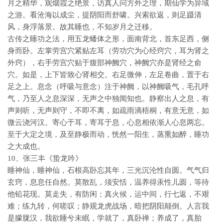
月之精华，观烟霞之绝景，访真人问方外之理，期仙学为异域
之游。看沧海以成尘，提阴阳而舒啸。兴索欲返，则足蹑清
风，身浮落景。故其睡也，不知岁月之迁移。
古传之睡功之法，用五龙蟠体之形，面南背北，首东足西，侧
身而卧。左掌劳宫穴紧贴左耳（劳功穴为心经窍穴，耳为肾之
外窍），右手劳宫穴贴于腹部神阙穴，神阙穴亦是肾经之俞
穴。如是，上下皆致心肾相交。右足微伸，左足卷曲，置于右
足之上。息念（呼吸与意念）注于神阙，以神阙吸气，毛孔呼
气，乃至人之息深深，无声之中独闻知也。静察出人之息，有
声则听，无声则守，不即不离，如疏雨滴梧桐，有意无意，如
微云浇河汉。寄心于耳，寄耳于息，心息相依渐人心息两忘。
至于大定之境，及至静极而动，恍然一阳生，蒸熏如醉，睡功
之大成也。
10、张三丰《蛰龙吟》
睡神仙，睡神仙，石根高卧忘其年，三光沉沦性自圆。气气归
玄窍，息息任自然。莫散乱，须安恬，温养得汞性儿圆，等待
他铅花现。莫走失，有防闲；真火候，运中间，行七返，不艰
难；练九转，何嗟叹；静观龙虎战场，暗把阴阳颠倒。人言我
是朦胧汉，我欲睡兮未眠，学就了，真卧禅；养成了，真胎