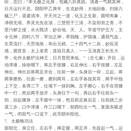
田，念曰：“本无极之化身，包藏八卦真因。清通一气精其神，
日月运行不息。阴阳甲乙庚辛，生克妙用，大地回春。扫除六
贼三尸，退避清净。开天河之一道，化玉之生新。圆明有象，
净彻无垠。养灵光先在顶，三慧照于三清，不染邪崇之害，不
受污秽之侵，水火既济，妙合地、天、人。学道守护五方，主
令元神，四时八节，宰治之神，养我魄，护我魂，通我气血，
生育流行，天罡地煞，布出元精。二十四气十二辰，妙应灵
感，观世音，太上老君，道祖吕真人，一一玉清真王长生大
帝，化作太极护法神王，日月普照来临。”（念七遍）开目，运
动津液，徐徐咽下。将左手按腰，右足伸出，右手按腰，左足
伸出。伸出后将两足并合，往前一伸，头身后一仰，立起。将
两掌擦热，往面一擦，擦到两耳，左右手各按其耳，两手中指
上下交，各弹三下，往项下一抹到胸。左手擦心，右手在背腰
中一打，然后两手放开，头身往下一勾，再以右手往前头一
拍，抬起腰身，左手腹中一抹，然后前足换后足，往前跳三步
退三步，口中津液，作三口咽下，朝西吐出一气，复面东吸进
一气，闭鼓气一口送下，此导阴补阳也。
7、太极晚功法
面朝北，身立住。左右手，捧定腹，两足并，先提起一气，运