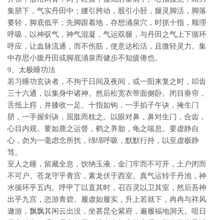
集脐下，气实丹田中；腰引胯动，股引小胫，腿灵脚活，脚落
要轻，脚底低平；先脚跟着地，存想涌泉穴，时抓十指，顺理
呼吸，以神驭气，神气混凝，气运双腿，与丹田之气上下循环
呼应，让血脉流通，而不伤筋，使意达松活，且微轻灵力。集
中存思小腹丹田或脚底涌泉而健步不知疲倦也。
9、太极睡功法
若习睡功玄诀者，不拘于日间及夜间，或一阳来复之时，叩齿
三十六通，以集身中诸神。然后松宽衣带面侧卧。闭目垂帘，
舌抵上腭，并膝收一足。十指如钩，一手掐子午诀，掩生门
脐，一手握剑诀，屈肱而枕之。以眼对鼻，鼻对生门，合齿，
心目内观。要如鹿之运督，鹤之养胎，龟之喘息。要虚静自
心，勿为一毫虑念所扰，绵绵呼吸，默默行持，以至虚极静
笃。
至人之睡，留藏全息，饮纳玉液，金门牢而不可开，土户闭而
不可户。苍龙守乎青宫，素龙伏于西室。真气运转于丹池，神
水循环乎五内。呼甲丁以直其时，召百灵以卫其室，然后吾神
出乎九宫，恣游青碧。履虚如履实，升上若就下，冉冉与祥风
遨游，飘飘其闲云出没，坐甚昆仑紫府，遍履福地洞天。咀日