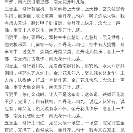
声佛，南无接引准提佛，南无花开叶儿落。
三更里，修行莫漏机。黄河倒卷上天梯，上天梯，玄关站定青
牛蹄，颠倒颠，取坎填离。金丹花儿勾六，狮子炼成火猴。我
今想去云游，翻过甲子到瀛洲。金丹花儿快乐，念念上一声
佛，南无十八罗汉佛，南无花开叶儿落。
四更里，修行要用心。双树林中点慧灯，点慧灯，照见世尊，
他去极乐园，门前等一等。金丹花儿勾七，空中有人提携，马
车青牛，过玄关，炼颗金丹圆又圆。金丹花儿快乐，念上一声
佛，南无燃灯古老佛，南无花开叶儿落。
四更里，修行要用功，须看西南起巽风，起巽风。水火即济颠
倒用，将药火齐入炉中。金丹花儿勾八，婴儿姹女赴龙华。主
人翁，认得他，打成一片是作家。金丹花儿快乐，念念上一声
佛，南无大鹏金翅佛，南无花开叶儿落。
五更里，修行金鸡叫。迷人不是这条道，这条道。铁树开花蕊
不少，完满了，自有根梢。金丹花儿勾九，说起人从皆有。说
起有，却又无，说无说有永不休。金丹花儿快乐，念念上一声
佛，南无孔雀明王佛，南无花开叶儿落。
五更里，修行太阳红。须防火候一场空，一场空，霞光万道金
莲涌，完满了，自然成功。金丹花儿勾十，我今来在家里，见