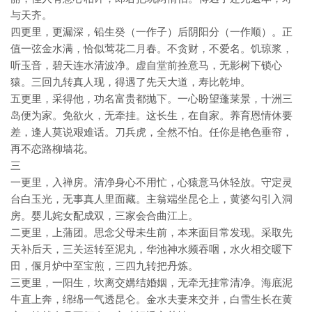
与天齐。
四更里，更漏深，铅生癸（一作子）后阴阳分（一作顺）。正
值一弦金水满，恰似莺花二月春。不贪财，不爱名。饥琼浆，
听玉音，碧天连水清波净。虚自堂前拴意马，无影树下锁心
猿。三回九转真人现，得遇了先天大道，寿比乾坤。
五更里，采得他，功名富贵都抛下。一心盼望蓬莱景，十洲三
岛便为家。免欲火，无牵挂。这长生，在自家。养育恩情休要
差，逢人莫说艰难话。刀兵虎，全然不怕。任你是艳色垂帘，
再不恋路柳墙花。
三
一更里，入禅房。清净身心不用忙，心猿意马休轻放。守定灵
台白玉光，无事真人里面藏。主翁端坐昆仑上，黄婆勾引入洞
房。婴儿姹女配成双，三家会合曲江上。
二更里，上蒲团。思念父母未生前，本来面目常发现。采取先
天补后天，三关运转至泥丸，华池神水频吞咽，水火相交暖下
田，偃月炉中至宝煎，三四九转把丹炼。
三更里，一阳生，坎离交媾结婚姻，无牵无挂常清净。海底泥
牛直上奔，绵绵一气透昆仑。金水夫妻来交并，白雪生长在黄