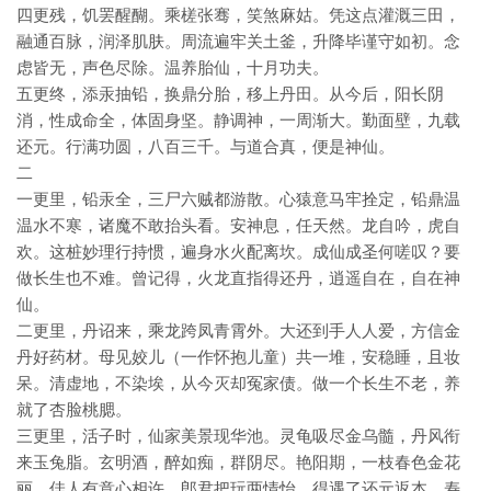
四更残，饥罢醒醐。乘槎张骞，笑煞麻姑。凭这点灌溉三田，
融通百脉，润泽肌肤。周流遍牢关土釜，升降毕谨守如初。念
虑皆无，声色尽除。温养胎仙，十月功夫。
五更终，添汞抽铅，换鼎分胎，移上丹田。从今后，阳长阴
消，性成命全，体固身坚。静调神，一周渐大。勤面壁，九载
还元。行满功圆，八百三千。与道合真，便是神仙。
二
一更里，铅汞全，三尸六贼都游散。心猿意马牢拴定，铅鼎温
温水不寒，诸魔不敢抬头看。安神息，任天然。龙自吟，虎自
欢。这桩妙理行持惯，遍身水火配离坎。成仙成圣何嗟叹？要
做长生也不难。曾记得，火龙直指得还丹，逍遥自在，自在神
仙。
二更里，丹诏来，乘龙跨凤青霄外。大还到手人人爱，方信金
丹好药材。母见姣儿（一作怀抱儿童）共一堆，安稳睡，且妆
呆。清虚地，不染埃，从今灭却冤家债。做一个长生不老，养
就了杏脸桃腮。
三更里，活子时，仙家美景现华池。灵龟吸尽金乌髓，丹风衔
来玉兔脂。玄明酒，醉如痴，群阴尽。艳阳期，一枝春色金花
丽，佳人有意心相许，郎君把玩两情怡。得遇了还元返本，寿