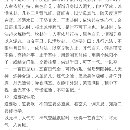
入室依前行持，白色自见，渐渐升身以入泥丸，自申至戌，以
满兑卦。凡冬三月肾气旺。肾旺者，以父母真气，随天度运而
在肾。若遇水日，壬癸克火。于离卦时，依法起火炼心气，余
日辰戊丑未时，损土以耗脾气，是时不可下功也。兑卦时，依
法起火炼肺气。坎卦时，入室依前行持，黑色自见，渐渐升身
以入泥丸。自亥至丑，以满坎卦。《道要》曰：凡行此法，不
限年月日时，一依前法，以至见验方止。其气自见，须是谨节
不倦，弃绝外事，止于室中，用意测其时候，用两个纯阳小
子，或结交门生，交番往复，供过千日，可了一气。一以夺
一，一百日见功，五百日气全，可行内观，然后聚阳神以入天
神，炼神合道，入圣超凡。炼气之验，但觉身体极畅，常仰升
腾，丹光透骨，异香满室。次静中外观，紫霞满目，顶中下
视，金光罩体，奇怪证验，不可备记。”
12、道要秘诀歌
道要歌，道要歌，不知道要必遭魔。看玄关，调真息，知斯二
要修行毕。
以元神，人气海，神气交融默默时，便得一玄真主宰。将元
气，入黄庭。