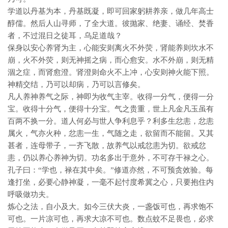
学道以丹基为本，丹基既凝，即可回家躬耕养亲，做几年高士
醇儒。然后人山寻师，了全大道。彼抛家、绝妻、诵经、焚香
者，不过混日之徒耳，乌足道哉？
保身以安心养肾为主，心能安则离火不外荧，肾能养则坎水不
崩，火不外荧，则无神摇之病，而心愈安。水不外崩，则无精
涸之症，而肾愈澄。肾澄则命火不上冲，心安则神火能下照。
神精交结，乃可以却病，乃可以言修矣。
凡人养神养气之际，神即为收气主宰。收得一分气，便得一分
宝。收得十分气，便得十分宝。气之贵重，世上凡金凡玉虽有
百两不换一分。道人何必与世人争利息乎？利多生忿恚，忿恚
属火，气亦火种，忿恚一生，气随之走，欲留而不能留。又其
甚者，连母带子，一齐飞散，故养气以戒忿恚为切。欲戒忿
恚，仍以养心养神为切。功名多出于意外，不可存干禄之心。
孔子曰：“学也，禄在其中矣。”修道亦然，不可预贪效验。每
逢打坐，必要心静神凝，一毫不起忖度希冀之心，只要抱住内
呼吸做功夫。
炼心之法，自小及大。如今三伏大炎，一盏饭可也，再求饱不
可也。一片凉可也，再求大凉不可也。数点蚊不足畏也，必求