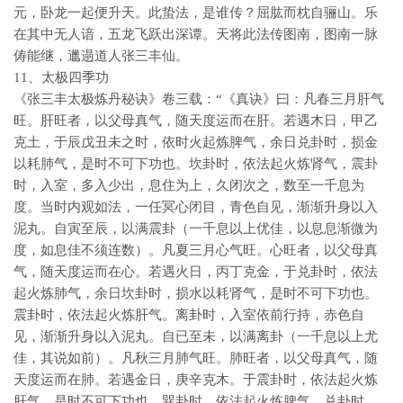
元，卧龙一起便升天。此蛰法，是谁传？屈肱而枕自骊山。乐
在其中无人谙，五龙飞跃出深谭。天将此法传图南，图南一脉
俦能继，邋遢道人张三丰仙。
11、太极四季功
《张三丰太极炼丹秘诀》卷三载：“《真诀》曰：凡春三月肝气
旺。肝旺者，以父母真气，随天度运而在肝。若遇木日，甲乙
克土，于辰戊丑未之时，依时火起炼脾气，余日兑卦时，损金
以耗肺气，是时不可下功也。坎卦时，依法起火炼肾气，震卦
时，入室，多入少出，息住为上，久闭次之，数至一千息为
度。当时内观如法，一任冥心闭目，青色自见，渐渐升身以入
泥丸。自寅至辰，以满震卦（一千息以上优佳，以息息渐微为
度，如息佳不须连数）。凡夏三月心气旺。心旺者，以父母真
气，随天度运而在心。若遇火日，丙丁克金，于兑卦时，依法
起火炼肺气，余日坎卦时，损水以耗肾气，是时不可下功也。
震卦时，依法起火炼肝气。离卦时，入室依前行持，赤色自
见，渐渐升身以入泥丸。自已至未，以满离卦（一千息以上尤
佳，其说如前）。凡秋三月肺气旺。肺旺者，以父母真气，随
天度运而在肺。若遇金日，庚辛克木。于震卦时，依法起火炼
肝气，是时不可下功也。巽卦时，依法起火炼脾气。兑卦时，