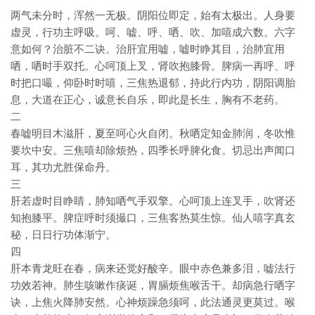
两气未分时，浑然一无极。阴阳位即定，始有太极出。人身要
虚灵，行功主呼吸。呵、嘘、呼、哂、吹、加嘻成六数。六字
意如何？治脏不二诀。治肝宜用嘘，嘘时睁其目，治肺宜用
哂，哂时手双托。心呵顶上叉，肾吹抱膝骨。脾病一再呼、呼
时把口嘬，仰卧时时嘻，三焦热退郁，持此行内功，阴阳调胎
息，大道在正心，诚意长自乐，即此是长生，胸有不老药。
二
春嘘明目木滋肝，夏至呵心火自闭。秋哂定知金肺润，冬吹惟
要坎中安。三焦嘻却除烦热，四季长呼脾化食。切忌出声闻口
耳，其功尤胜保命丹。
三
肝若虚时目睁睛，肺知哂气手双擎。心呵顶上连叉手，吹肾还
知抱膝平。脾症呼时须撮口，三焦客热莫生惊。仙人嘻字真玄
秘，日日行功体渐宁。
四
肝本青龙旺在春，病来还觉好酸辛。眼中赤色兼多泪，嘘法行
功效若神。肺生咳嗽作痰诞，胃膈烦焦喉舌干。却病急行哂字
诀，上焦火降肺安然。心神烦躁急须呵，此法通灵更莫过。喉