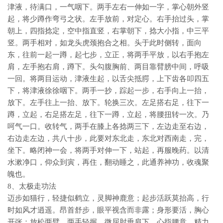
津液，待满口，一气咽下。两手左右一伸如一字，掌心朝外竖
起，将少蹲作弯弓之状。左手放前，对定心。右手抬过头，掌
朝上，四指捻定，空中指直竖，右掌朝下，捻大小指，中三平
竖。两手相对，如龙头虎颈抱合之相。头于此时侧转，面向
东，往前一起一蹲，起七步，立正，将两手平放，以右手抱左
肩，左手抱右肩，蹲下。头勾腹胸前、两目靠臂膀中间，呼吸
一回。将两目运动，津液生起，以舌尖抵腭，上下齿各叩四五
下，将津液徐徐咽下。两手一抄，踪起一步，右手向上一抬，
放下。左手往上一抬、放下。轮换三次。左足搭右足，往下一
蹲，立起，右足搭左足，往下一蹲，立起，将腰扭转一次。乃
呵气一口。收转气，两手在膝上各捻两三下，左边走至右边，
右边走左边，共八十步，此要对东北走，东北对西南走，完，
坐下。略闭神一会，将两手对伸一下，站起，再服晚药。以清
水漱净口，仰众到寅，再住，翻动睡之，此通养神功，收魂聚
魄也。
8、太极走功法
迈步如猫行，轻捷似鹤立，灵脚神鹿意；起步活跃莫抬高，行
时如风才逍遥。昂首舒步，眼平视含而非露；身形要活，胸心
开张；放松两臂，两手轻握，微屈肘垂肩下。心指腰意，精力