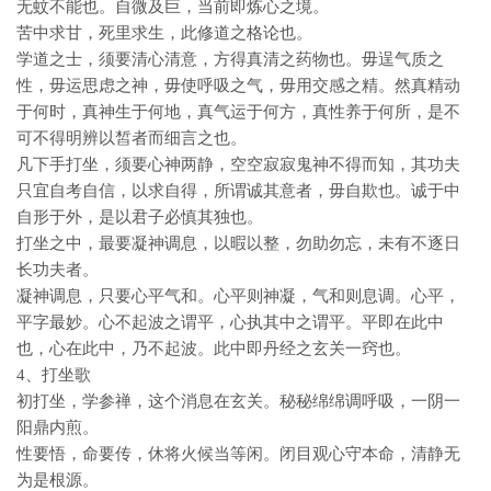
无蚊不能也。自微及巨，当前即炼心之境。
苦中求甘，死里求生，此修道之格论也。
学道之士，须要清心清意，方得真清之药物也。毋逞气质之
性，毋运思虑之神，毋使呼吸之气，毋用交感之精。然真精动
于何时，真神生于何地，真气运于何方，真性养于何所，是不
可不得明辨以皙者而细言之也。
凡下手打坐，须要心神两静，空空寂寂鬼神不得而知，其功夫
只宜自考自信，以求自得，所谓诚其意者，毋自欺也。诚于中
自形于外，是以君子必慎其独也。
打坐之中，最要凝神调息，以暇以整，勿助勿忘，未有不逐日
长功夫者。
凝神调息，只要心平气和。心平则神凝，气和则息调。心平，
平字最妙。心不起波之谓平，心执其中之谓平。平即在此中
也，心在此中，乃不起波。此中即丹经之玄关一窍也。
4、打坐歌
初打坐，学参禅，这个消息在玄关。秘秘绵绵调呼吸，一阴一
阳鼎内煎。
性要悟，命要传，休将火候当等闲。闭目观心守本命，清静无
为是根源。