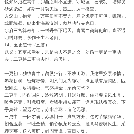
也知沐浴在其中，卯酉之时不宜进。守城垣，罢战功，增得灵
砂满鼎红。如斯十月功夫足，器皿丹房一撒空。
入深山，抱元一，万事俱空不费力。寒暑饥劳不可侵，巍巍九
载面墙壁。朝来北海暮瀛洲，忽然功行齐完日。
水府三官算寿年，一封丹书下瑶天。青鸾白鹤舞翩翩，直至通
明封拜罢，永作长生不老仙。
14、五更道情（五首）
题义：五更须活看，只是功夫不息之义，勿谓一更是一更功
夫，二更是二更功夫也。余类推。
一
一更初，独牧青牛，勿纵狂行，不放闲游。我这里换景移情，
攀花折柳，密炼潜修。闭六门无为静守，擒五贼有法拘囚。匹
配刚柔，耐得春秋。气盛神全，采药何愁？
二更里，匹配调合，逐散诸阴，赶退群魔。俺只要招凤来巢，
唤龟还窟，引虎归窝。看铅生须知谨守，逢月现认得真么。下
手莫错，望远时过，赤水含珠，造化无那。
三更中，一阳才萌，赤县门开，真气方升。这时节微露铅华，
初含玉蕊，半吐金精。锁心猿龙吟云应，拴意马虎啸风生。采
颗芝英，送入黄庭，封固无虞，百日功灵。