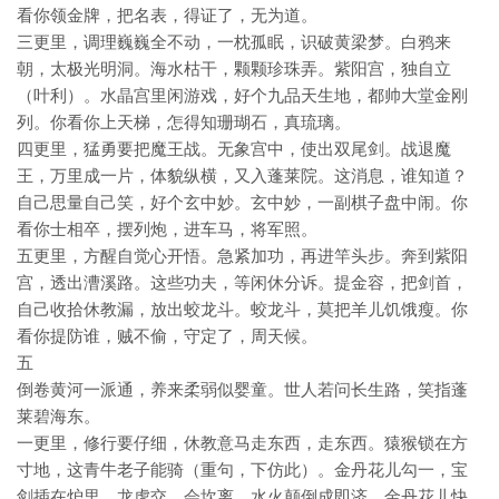
看你领金牌，把名表，得证了，无为道。
三更里，调理巍巍全不动，一枕孤眠，识破黄梁梦。白鸦来
朝，太极光明洞。海水枯干，颗颗珍珠弄。紫阳宫，独自立
（叶利）。水晶宫里闲游戏，好个九品天生地，都帅大堂金刚
列。你看你上天梯，怎得知珊瑚石，真琉璃。
四更里，猛勇要把魔王战。无象宫中，使出双尾剑。战退魔
王，万里成一片，体貌纵横，又入蓬莱院。这消息，谁知道？
自己思量自己笑，好个玄中妙。玄中妙，一副棋子盘中闹。你
看你士相卒，摆列炮，进车马，将军照。
五更里，方醒自觉心开悟。急紧加功，再进竿头步。奔到紫阳
宫，透出漕溪路。这些功夫，等闲休分诉。提金容，把剑首，
自己收拾休教漏，放出蛟龙斗。蛟龙斗，莫把羊儿饥饿瘦。你
看你提防谁，贼不偷，守定了，周天候。
五
倒卷黄河一派通，养来柔弱似婴童。世人若问长生路，笑指蓬
莱碧海东。
一更里，修行要仔细，休教意马走东西，走东西。猿猴锁在方
寸地，这青牛老子能骑（重句，下仿此）。金丹花儿勾一，宝
剑插在炉里。龙虎交，会坎离，水火颠倒成即济。金丹花儿快