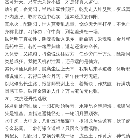
杰可升天。只有无为身不破，才是修真大罗仙。
幼年间，丧元阳，半路出家性颠狂。乾爻走入坤爻照，变成离
卦内虚张。取将坎位中心实，返本还原复作阳。
真水火，配阴阳，世人莫要乱思量。饶你无为空打坐，不免亡
身葬北邙。习静功，守中黄，到老差殊枉一场。
纵然明了真如性，阴魄投胎入鬼乡。延命药，返魂浆，金丹就
是药中王。若将一粒吞归腹，返老还童寿命长。
又休妻，又绝粮，持斋说法往西方。任你旁门千万法，除斯同
类总成狂。我把天机都泄漏，还丹端的是仙方。
累代神仙从此得，脱离尘世上天堂。我劝后来学道者，休听邪
师说短长。若得口诀金丹药，延年住世寿无疆。
以此修出长生路，报答师恩谢上苍。着斯诀，作慈航，行满功
圆感玉皇。破迷金液谁人作？万古流传元化张。
20、龙虎还丹指迷歌
饶君到处问仙梯，一阳初动始称奇。水淹昆仑翻碧海，虎啸岩
头是祖基。直指逍遥捷径处，一轮明月照须弥。
水中虎，火中龙，八卦五行显耀中。捉得龙兮生紫雾，伏了虎
兮金花露。二象何缘立道根？只因久假曹溪路。
男配女，阴配阳，交媾分明战一场。戊己土，作黄房，神气清