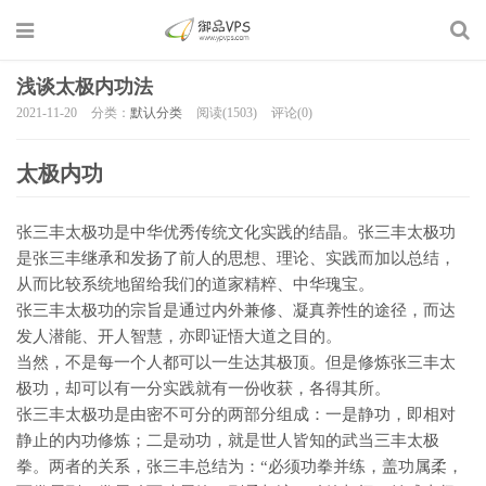
浅谈太极内功法
2021-11-20
分类：
默认分类
阅读(1503)
评论(0)
太极内功
张三丰太极功是中华优秀传统文化实践的结晶。张三丰太极功
是张三丰继承和发扬了前人的思想、理论、实践而加以总结，
从而比较系统地留给我们的道家精粹、中华瑰宝。
张三丰太极功的宗旨是通过内外兼修、凝真养性的途径，而达
发人潜能、开人智慧，亦即证悟大道之目的。
当然，不是每一个人都可以一生达其极顶。但是修炼张三丰太
极功，却可以有一分实践就有一份收获，各得其所。
张三丰太极功是由密不可分的两部分组成：一是静功，即相对
静止的内功修炼；二是动功，就是世人皆知的武当三丰太极
拳。两者的关系，张三丰总结为：“必须功拳并练，盖功属柔，