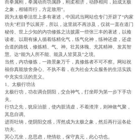
而拳属刚，拳属动而功属静，刚柔相济，动静相间，始成太极
之象，相辅而行，方足致用”。
因为太极拳法世上多有著述，中国武当网站也专门开辟了“内家
功夫”栏目予以展开，所以，这里就不再涉及，仅就一直在道门
秘传、世上少知的内功修炼之法披露一些张三丰的著述，以飨
读者。以期有缘人循着练精化气，练气化神，练神还虚，还虚
合道的路线，修炼精、气、神。壮其体魄、充其精神、发其智
慧。达“能为人所不能、能及人皆莫及”之境。
当然，内功修炼，一路景象万千，真修炼者不可不察。网站祝
福你真能放舍身心、不执不着，在为社会大众服务的生活实践
中充实生活的意义。
1、太极行功法
太极行功，功在调合阴阳，交合神气，打坐即为第一步下手功
夫。
行功之先，犹应治脏，使内脏清虚，不着渣滓，则神敛气聚，
其息自调。
进而吐纳，使阴阳交感，浑然成为太极之象，然后再行运各处
功夫。
冥心兀坐，息思虑，绝情欲，保守真元，此心功也。