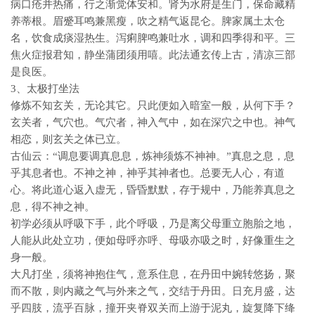
病口疮并热痛，行之渐觉体安和。肾为水府是生门，保命藏精
养蒂根。眉蹙耳鸣兼黑瘦，吹之精气返昆仑。脾家属土太仓
名，饮食成痰湿热生。泻痢脾鸣兼吐水，调和四季得和平。三
焦火症报君知，静坐蒲团须用嘻。此法通玄传上古，清凉三部
是良医。
3、太极打坐法
修炼不知玄关，无论其它。只此便如入暗室一般，从何下手？
玄关者，气穴也。气穴者，神入气中，如在深穴之中也。神气
相恋，则玄关之体已立。
古仙云：“调息要调真息息，炼神须炼不神神。”真息之息，息
乎其息者也。不神之神，神乎其神者也。总要无人心，有道
心。将此道心返入虚无，昏昏默默，存于规中，乃能养真息之
息，得不神之神。
初学必须从呼吸下手，此个呼吸，乃是离父母重立胞胎之地，
人能从此处立功，便如母呼亦呼、母吸亦吸之时，好像重生之
身一般。
大凡打坐，须将神抱住气，意系住息，在丹田中婉转悠扬，聚
而不散，则内藏之气与外来之气，交结于丹田。日充月盛，达
乎四肢，流乎百脉，撞开夹脊双关而上游于泥丸，旋复降下绛