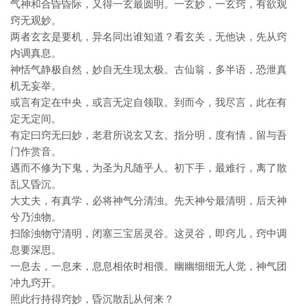
气神和合昏昏际，又得一玄最圆明。一玄妙，一玄窍，有欲观
窍无观妙。
两者玄玄是要机，异名同出谁知道？看玄关，无他诀，先从窍
内调真息。
神恬气静极自然，妙自无生现太极。古仙翁，多半语，恐泄真
机无妄举。
或言有定在中央，或言无定自领取。到而今，我尽言，此在有
定无定间。
有定曰窍无曰妙，老君所说玄又玄。指分明，度有情，留与吾
门作赏音。
遇而不修为下鬼，为圣为凡随乎人。初下手，最难行，离了散
乱又昏沉。
大丈夫，有真学，必将神气分清浊。先天神兮最清明，后天神
兮乃浊物。
扫除浊物守清明，闭塞三宝居灵谷。这灵谷，即窍儿，窍中调
息要深思。
一息去，一息来，息息相依时相偎。幽幽细细无人觉，神气团
冲九窍开。
照此行持得窍妙，昏沉散乱从何来？