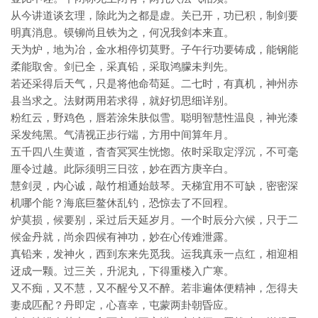
从今讲道谈玄理，除此为之都是虚。关已开，功已积，制剑要
明真消息。镆铆尚且铁为之，何况我剑本来直。
天为炉，地为冶，金水相停切莫野。子午行功要铸成，能钢能
柔能取舍。剑已全，采真铅，采取鸿朦未判先。
若还采得后天气，只是将他命苟延。二七时，有真机，神州赤
县当求之。法财两用若求得，就好切思细详别。
粉红云，野鸡色，唇若涂朱肤似雪。聪明智慧性温良，神光漆
采发纯黑。气清视正步行端，方用中间算年月。
五千四八生黄道，杳杳冥冥生恍惚。依时采取定浮沉，不可毫
厘令过越。此际须明三日弦，妙在西方庚辛白。
慧剑灵，内心诚，敲竹相通始鼓琴。天梯宜用不可缺，密密深
机哪个能？海底巨鳌休乱钓，恐惊去了不回程。
炉莫损，候要别，采过后天延岁月。一个时辰分六候，只于二
候金丹就，尚余四候有神功，妙在心传难泄露。
真铅来，发神火，西到东来先觅我。运我真汞一点红，相迎相
迓成一颗。过三关，升泥丸，下得重楼入广寒。
又不痴，又不慧，又不醒兮又不醉。若非遍体便精神，怎得夫
妻成匹配？丹即定，心喜幸，屯蒙两卦朝昏应。