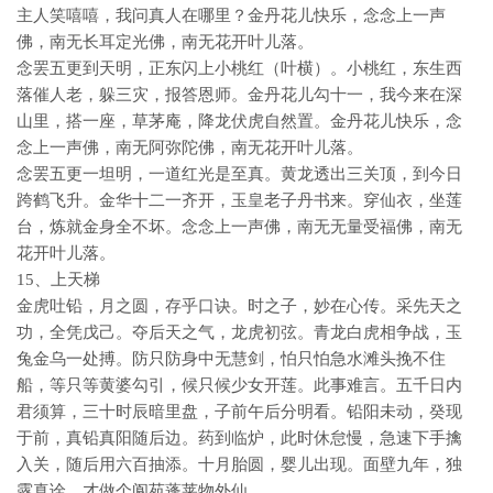
主人笑嘻嘻，我问真人在哪里？金丹花儿快乐，念念上一声
佛，南无长耳定光佛，南无花开叶儿落。
念罢五更到天明，正东闪上小桃红（叶横）。小桃红，东生西
落催人老，躲三灾，报答恩师。金丹花儿勾十一，我今来在深
山里，搭一座，草茅庵，降龙伏虎自然置。金丹花儿快乐，念
念上一声佛，南无阿弥陀佛，南无花开叶儿落。
念罢五更一坦明，一道红光是至真。黄龙透出三关顶，到今日
跨鹤飞升。金华十二一齐开，玉皇老子丹书来。穿仙衣，坐莲
台，炼就金身全不坏。念念上一声佛，南无无量受福佛，南无
花开叶儿落。
15、上天梯
金虎吐铅，月之圆，存乎口诀。时之子，妙在心传。采先天之
功，全凭戊己。夺后天之气，龙虎初弦。青龙白虎相争战，玉
兔金乌一处搏。防只防身中无慧剑，怕只怕急水滩头挽不住
船，等只等黄婆勾引，候只候少女开莲。此事难言。五千日内
君须算，三十时辰暗里盘，子前午后分明看。铅阳未动，癸现
于前，真铅真阳随后边。药到临炉，此时休怠慢，急速下手擒
入关，随后用六百抽添。十月胎圆，婴儿出现。面壁九年，独
露真诠，才做个阆苑蓬莱物外仙。