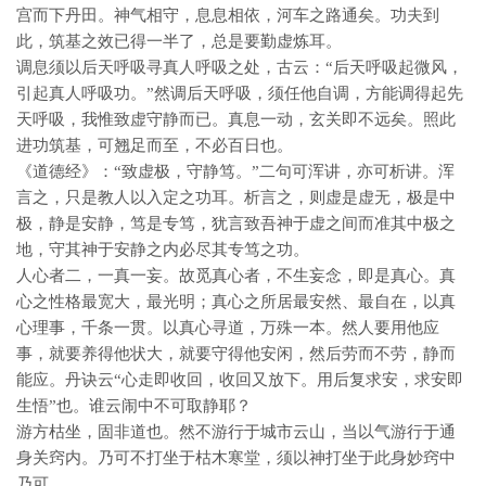
宫而下丹田。神气相守，息息相依，河车之路通矣。功夫到
此，筑基之效已得一半了，总是要勤虚炼耳。
调息须以后天呼吸寻真人呼吸之处，古云：“后天呼吸起微风，
引起真人呼吸功。”然调后天呼吸，须任他自调，方能调得起先
天呼吸，我惟致虚守静而已。真息一动，玄关即不远矣。照此
进功筑基，可翘足而至，不必百日也。
《道德经》：“致虚极，守静笃。”二句可浑讲，亦可析讲。浑
言之，只是教人以入定之功耳。析言之，则虚是虚无，极是中
极，静是安静，笃是专笃，犹言致吾神于虚之间而准其中极之
地，守其神于安静之内必尽其专笃之功。
人心者二，一真一妄。故觅真心者，不生妄念，即是真心。真
心之性格最宽大，最光明；真心之所居最安然、最自在，以真
心理事，千条一贯。以真心寻道，万殊一本。然人要用他应
事，就要养得他状大，就要守得他安闲，然后劳而不劳，静而
能应。丹诀云“心走即收回，收回又放下。用后复求安，求安即
生悟”也。谁云闹中不可取静耶？
游方枯坐，固非道也。然不游行于城市云山，当以气游行于通
身关窍内。乃可不打坐于枯木寒堂，须以神打坐于此身妙窍中
乃可。