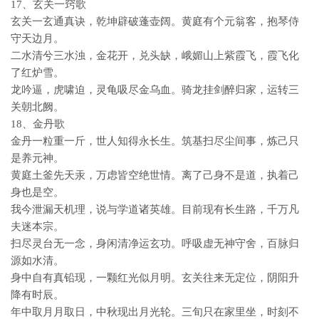
17、玄关一窍歌
玄关一玄通真诀，乾坤辟破蓬壶阔。黄庭有个元翁客，抱琴侍
守天边月。
二水清兮三水浊，金花开，兑头缺，峨媚山上紫霞飞，霞飞化
了红炉雪。
龙吟逼，虎啸迫，灵龟吸尽金乌血。骑龙挂剑醉归家，运转三
关朝北阙。
18、金丹歌
金丹一粒重一斤，世人知得永长生。筑基扫尽尘间事，炼己只
是养元神。
黄庭土釜先天汞，万虑皆空绝世情。离了己身不是道，执着己
身也是空。
我今泄漏天机理，说与学道诸英雄。目前现有长生路，千万凡
夫迷本宗。
扫尽灵台无一念，身闲清净运玄功。呼吸虚无神守舍，百脉归
源如水清。
身中自有真铅现，一颗红光似月明。玄关往来无定位，阴阳升
降有时辰。
年中取月月取日，中秋现出月光轮。三旬只在家里坐，时刻不