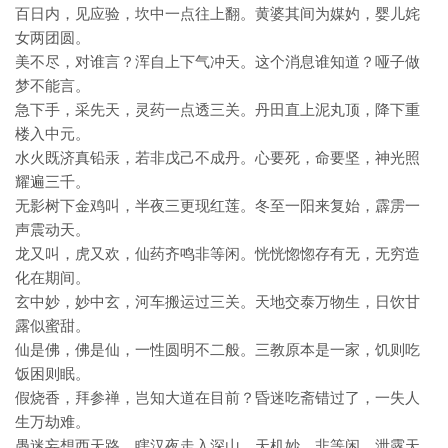
百日内，见应验，坎中一点往上翻。黄婆其间为媒妁，婴儿姹
女两团圆。
美不尽，对谁言？浑自上下气冲天。这个消息谁知道？哑子做
梦不能言。
急下手，采先天，灵药一点透三关。丹田直上泥丸顶，降下重
楼入中元。
水火既济真铅汞，若非戊己不成丹。心要死，命要坚，神光照
耀遍三千。
无影树下金鸡叫，半夜三更现红莲。冬至一阳来复始，霹雳一
声震动天。
龙又叫，虎又欢，仙药齐鸣非等闲。恍恍惚惚存有无，无穷造
化在期间。
玄中妙，妙中玄，河车搬运过三关。天地交泰万物生，日饮甘
露似蜜甜。
仙是佛，佛是仙，一性圆明不二般。三教原本是一家，饥则吃
饭困则眠。
假烧香，拜参禅，岂知大道在目前？昏迷吃斋错过了，一失人
生万劫难。
愚迷妄想西天路，瞎汉夜走入深山。天机妙，非等闲，泄露天