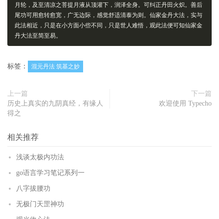
月轮，及至清凉之菩提月液从顶灌下，润泽全身。可纠正丹田火炽。善后
尾功可用愈转愈宽，广无边际，感觉舒适清泰为则。仙家金丹大法，实与
此法相近，只是在小方面小些不同，只是世人难悟，观此法便可知仙家金
丹大法至简至易。
标签：
混元丹法 筑基之妙
上一篇
下一篇
历史上真实的九阴真经，有缘人
欢迎使用 Typecho
得之
相关推荐
浅谈太极内功法
go语言学习笔记系列一
八字拔腰功
无极门天罡神功