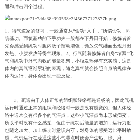
通和冲击四个过程。
1、得气道家的修习，一般通常从“命功”入手，”所谓命功，即
筑基功。而筑基功的下手功夫一般都在下丹田开始，修炼者首
先会感受到练功时腹内肠子蠕动增强，频放矢气继而出现丹田
发热、小腹发热等得气现象。2、行气随着修炼者自身“堵漏”化
气和练功中外气内收的能量积聚，小腹发热伴有充实感，这是
体内的真气逐渐累积的表现，随之真气就会按照自身的规律在
体内运行，身体会出现一些反应。
3、疏通由于人体正常的组织和经络都是通畅的，因此气机
运行时通过正常的组织和经络时一般是没有感觉的。但人体经
络中通常会有很多小的气滞点，这些小气滞点尚未形成病变，
所以平时没有什么感觉，但由于练功后能量的增加，运行力度
也随之加大、加上练功时意识内守，对身体的感受远比平时敏
感，气机运行在疏通这些小气滞点时便会产生热、涨、麻、