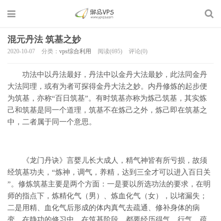
混元丹法 筑基之妙
2020-10-07
分类：
vps综合利用
阅读(695)
评论(0)
功法中以丹法最好，丹法中以金丹大法最妙，此法同金丹
大法同理，或有为者可探得金丹大法之妙。内丹修炼的起步便
为筑基，亦称“百日筑基”。有时筑基亦称为炼己筑基，其实炼
己和筑基是同一个道理，筑基不在炼己之外，炼己即在筑基之
中，二者属于同一个意思。
《龙门丹诀》言婴儿长大成人，精气神皆有所亏损，故须
经筑基功夫，“炼神，调气，养精，达到三全才可以进入百日关
”。修炼筑基主要是两个方面：一是要以所选功法的要求，在明
师的指点下，炼精化气（男）、炼血化气（女），以堵漏失；
二是用精、血化气后形成的体内真气去疏通、修补身体的病
变。在静功的修习中，在筑基阶段，都要经历得气、行气、疏