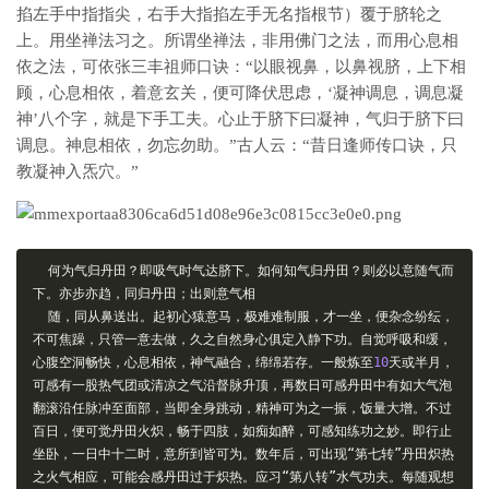
掐左手中指指尖，右手大指掐左手无名指根节）覆于脐轮之
上。用坐禅法习之。所谓坐禅法，非用佛门之法，而用心息相
依之法，可依张三丰祖师口诀：“以眼视鼻，以鼻视脐，上下相
顾，心息相依，着意玄关，便可降伏思虑，‘凝神调息，调息凝
神’八个字，就是下手工夫。心止于脐下曰凝神，气归于脐下曰
调息。神息相依，勿忘勿助。”古人云：“昔日逢师传口诀，只
教凝神入炁穴。”
何为气归丹田？即吸气时气达脐下。如何知气归丹田？则必以意随气而
下。亦步亦趋，同归丹田；出则意气相
随，同从鼻送出。起初心猿意马，极难难制服，才一坐，便杂念纷纭，
不可焦躁，只管一意去做，久之自然身心俱定入静下功。自觉呼吸和缓，
心腹空洞畅快，心息相依，神气融合，绵绵若存。一般炼至
10
天或半月，
可感有一股热气团或清凉之气沿督脉升顶，再数日可感丹田中有如大气泡
翻滚沿任脉冲至面部，当即全身跳动，精神可为之一振，饭量大增。不过
百日，便可觉丹田火炽，畅于四肢，如痴如醉，可感知练功之妙。即行止
坐卧，一日中十二时，意所到皆可为。数年后，可出现“第七转”丹田炽热
之火气相应，可能会感丹田过于炽热。应习“第八转”水气功夫。每随观想