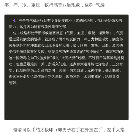
疼、痒、冷、重压、蚁行感等八触现象，俗称“气感”。
4
、冲击当气机运行到有明显病变或不正常的经络时，气行受到强大的
阻力，这是因为所有气质性病变的部
位，经络都处于淤滞或堵塞状态（气滞、血淤、痰凝、湿聚等），气要
通过受到病变的阻碍，就形成了两个相反的力，冲击力和阻滞力，病变部
位受到外力的冲击就会出现明显的反映，如：疼痛、发热、出血、及其他
类似于病情加重的反映。这便是气功界通常讲的“气冲病灶”。道家气功把
这一阶段称之为“脱胎换骨”前的“大死大活”过程。不过百日筑基虽然是初
功，但也是最难的一关，所谓入门难。道家称大道修炼七分性功，三分命
功。此期间即为三分命功之时，其后一切大自然，元神作主，毫无勉强。
但这三分命功也是依靠性功为基础，因势利导，水到渠成的，绝非导引、
勉强。
修者可以手结太极印（即男子右手在外握左手，左手大指